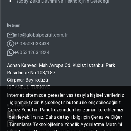
Yapay Zeka Devrimi ve Teknolojinin Geleceği
İletişim
info@globalpozitif.com.tr
+908503033438
+905312631824
Adnan Kahveci Mah Avrupa Cd. Kubist İstanbul Park
Residance No:108/187
Gürpınar Beylikdüzü
İSTANBUL TÜRKIYE
İnternet sitemizde çerezler vasıtasıyla kişisel verileriniz
işlenmektedir. Kişiselleştir butonu ile erişebileceğiniz
Bizi Takip Edin
Çerez Yönetim Paneli üzerinden her zaman tercihlerinizi
Facebook
belirleyebilirsiniz. Daha detaylı bilgi için Çerez ve Diğer
Instagram
Tanımlama Teknolojilerine Yönelik Aydınlatma Metni'ni