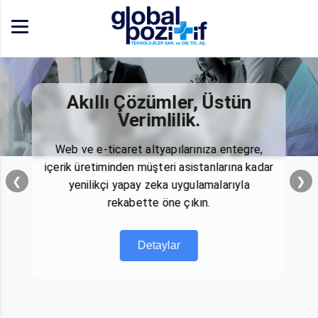
Akıllı Çözümler, Üstün
Verimlilik.
Web ve e-ticaret altyapılarınıza entegre,
içerik üretiminden müşteri asistanlarına kadar
❮
❯
yenilikçi yapay zeka uygulamalarıyla
rekabette öne çıkın.
Detaylar