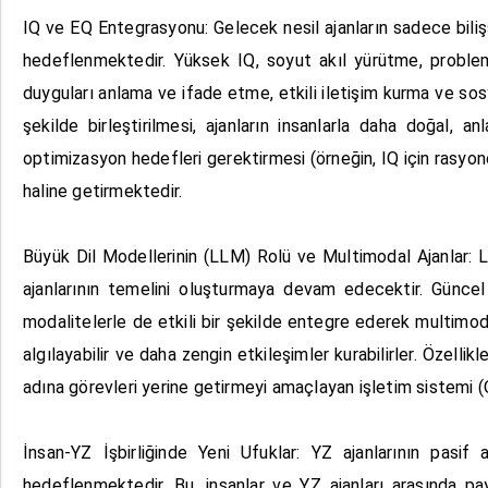
IQ ve EQ Entegrasyonu: Gelecek nesil ajanların sadece bili
hedeflenmektedir. Yüksek IQ, soyut akıl yürütme, problem
duyguları anlama ve ifade etme, etkili iletişim kurma ve sosya
şekilde birleştirilmesi, ajanların insanlarla daha doğal, a
optimizasyon hedefleri gerektirmesi (örneğin, IQ için rasyon
haline getirmektedir.
Büyük Dil Modellerinin (LLM) Rolü ve Multimodal Ajanlar: LL
ajanlarının temelini oluşturmaya devam edecektir. Güncel
modalitelerle de etkili bir şekilde entegre ederek multimod
algılayabilir ve daha zengin etkileşimler kurabilirler. Özell
adına görevleri yerine getirmeyi amaçlayan işletim sistemi (
İnsan-YZ İşbirliğinde Yeni Ufuklar: YZ ajanlarının pasif a
hedeflenmektedir. Bu, insanlar ve YZ ajanları arasında pay