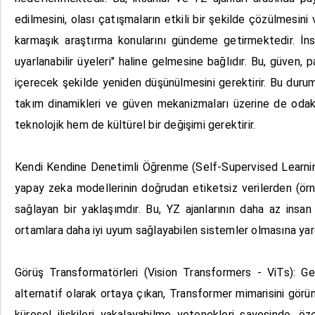
edilmesini, olası çatışmaların etkili bir şekilde çözülmesini
karmaşık araştırma konularını gündeme getirmektedir. İnsa
uyarlanabilir üyeleri" haline gelmesine bağlıdır. Bu, güven, p
içerecek şekilde yeniden düşünülmesini gerektirir. Bu durum,
takım dinamikleri ve güven mekanizmaları üzerine de odakla
teknolojik hem de kültürel bir değişimi gerektirir.
Kendi Kendine Denetimli Öğrenme (Self-Supervised Learning - 
yapay zeka modellerinin doğrudan etiketsiz verilerden (örne
sağlayan bir yaklaşımdır. Bu, YZ ajanlarının daha az insan
ortamlara daha iyi uyum sağlayabilen sistemler olmasına yar
Görüş Transformatörleri (Vision Transformers - ViTs): Gele
alternatif olarak ortaya çıkan, Transformer mimarisini görünt
küresel ilişkileri yakalayabilme yetenekleri sayesinde, 