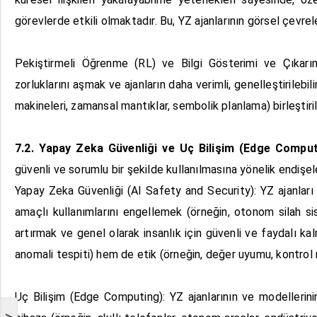
görevlerde etkili olmaktadır. Bu, YZ ajanlarının görsel çevre
Pekiştirmeli Öğrenme (RL) ve Bilgi Gösterimi ve Çıkarım 
zorluklarını aşmak ve ajanların daha verimli, genelleştirilebi
makineleri, zamansal mantıklar, sembolik planlama) birleştiril
7.2. Yapay Zeka Güvenliği ve Uç Bilişim (Edge Comput
güvenli ve sorumlu bir şekilde kullanılmasına yönelik endişel
Yapay Zeka Güvenliği (AI Safety and Security): YZ ajanlar
amaçlı kullanımlarını engellemek (örneğin, otonom silah sist
artırmak ve genel olarak insanlık için güvenli ve faydalı ka
anomali tespiti) hem de etik (örneğin, değer uyumu, kontrol 
Uç Bilişim (Edge Computing): YZ ajanlarının ve modellerinin