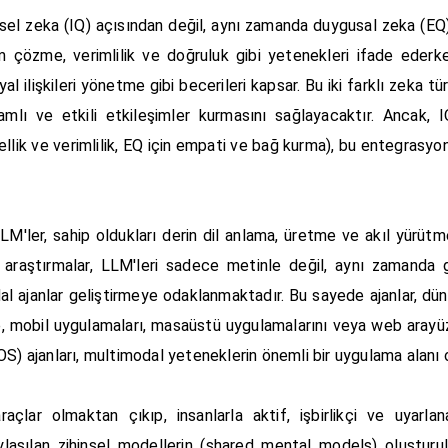
şsel zeka (IQ) açısından değil, aynı zamanda duygusal zeka (EQ
 çözme, verimlilik ve doğruluk gibi yetenekleri ifade eder
l ilişkileri yönetme gibi becerileri kapsar. Bu iki farklı zeka tü
nlamlı ve etkili etkileşimler kurmasını sağlayacaktır. Ancak, 
ellik ve verimlilik, EQ için empati ve bağ kurma), bu entegrasyo
M'ler, sahip oldukları derin dil anlama, üretme ve akıl yürütm
 araştırmalar, LLM'leri sadece metinle değil, aynı zamanda g
al ajanlar geliştirmeye odaklanmaktadır. Bu sayede ajanlar, dün
ikle, mobil uygulamaları, masaüstü uygulamalarını veya web arayüz
OS) ajanları, multimodal yeteneklerin önemli bir uygulama alanı 
raçlar olmaktan çıkıp, insanlarla aktif, işbirlikçi ve uyarlan
laşılan zihinsel modellerin (shared mental models) oluşturulm