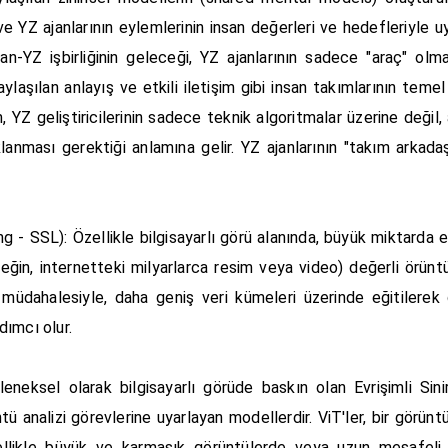
 ve YZ ajanlarının eylemlerinin insan değerleri ve hedefleriyle u
n-YZ işbirliğinin geleceği, YZ ajanlarının sadece "araç" olma
aylaşılan anlayış ve etkili iletişim gibi insan takımlarının temel
 YZ geliştiricilerinin sadece teknik algoritmalar üzerine değil,
nması gerektiği anlamına gelir. YZ ajanlarının "takım arkada
SSL): Özellikle bilgisayarlı görü alanında, büyük miktarda eti
ğin, internetteki milyarlarca resim veya video) değerli örüntü
 müdahalesiyle, daha geniş veri kümeleri üzerinde eğitilerek 
dımcı olur.
neksel olarak bilgisayarlı görüde baskın olan Evrişimli Sini
ü analizi görevlerine uyarlayan modellerdir. ViT'ler, bir görüntü
özellikle büyük ve karmaşık görüntülerde veya uzun mesafeli 