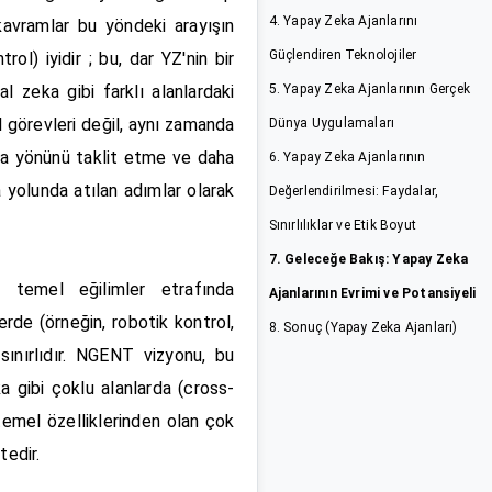
4. Yapay Zeka Ajanlarını
kavramlar bu yöndeki arayışın
Güçlendiren Teknolojiler
l) iyidir ; bu, dar YZ'nin bir
l zeka gibi farklı alanlardaki
5. Yapay Zeka Ajanlarının Gerçek
l görevleri değil, aynı zamanda
Dünya Uygulamaları
zla yönünü taklit etme ve daha
6. Yapay Zeka Ajanlarının
 yolunda atılan adımlar olarak
Değerlendirilmesi: Faydalar,
Sınırlılıklar ve Etik Boyut
7. Geleceğe Bakış: Yapay Zeka
i temel eğilimler etrafında
Ajanlarının Evrimi ve Potansiyeli
rde (örneğin, robotik kontrol,
8. Sonuç (Yapay Zeka Ajanları)
 sınırlıdır. NGENT vizyonu, bu
a gibi çoklu alanlarda (cross-
 temel özelliklerinden olan çok
tedir.