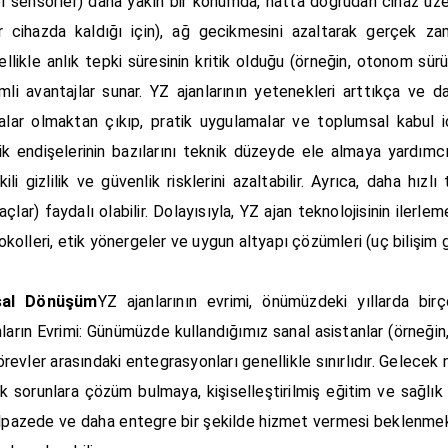
yel sensörler) daha yakın bir konumda, hatta doğrudan cihaz üze
eriler cihazda kaldığı için), ağ gecikmesini azaltarak gerçek 
 özellikle anlık tepki süresinin kritik olduğu (örneğin, otonom sü
emli avantajlar sunar. YZ ajanlarının yetenekleri arttıkça ve 
lar olmaktan çıkıp, pratik uygulamalar ve toplumsal kabul içi
ilik endişelerinin bazılarını teknik düzeyde ele almaya yardımcı o
ili gizlilik ve güvenlik risklerini azaltabilir. Ayrıca, daha hızl
ar) faydalı olabilir. Dolayısıyla, YZ ajan teknolojisinin ilerlem
kolleri, etik yönergeler ve uygun altyapı çözümleri (uç bilişim gib
msal Dönüşüm
YZ ajanlarının evrimi, önümüzdeki yıllarda bir
nların Evrimi: Günümüzde kullandığımız sanal asistanlar (örneğin,
evler arasındaki entegrasyonları genellikle sınırlıdır. Gelecek ne
k sorunlara çözüm bulmaya, kişiselleştirilmiş eğitim ve sağlık
pazede ve daha entegre bir şekilde hizmet vermesi beklenmektedi