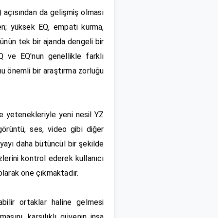
) açısından da gelişmiş olması
ken; yüksek EQ, empati kurma,
rünün tek bir ajanda dengeli bir
IQ ve EQ'nun genellikle farklı
nu önemli bir araştırma zorluğu
e yetenekleriyle yeni nesil YZ
örüntü, ses, video gibi diğer
yayı daha bütüncül bir şekilde
lerini kontrol ederek kullanıcı
olarak öne çıkmaktadır.
abilir ortaklar haline gelmesi
asını, karşılıklı güvenin inşa