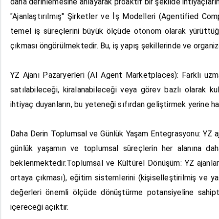
daha derinlemesine anlayarak proaktif bir şekilde ihtiyaçlarını
"Ajanlaştırılmış" Şirketler ve İş Modelleri (Agentified Comp
temel iş süreçlerini büyük ölçüde otonom olarak yürüttüğ
çıkması öngörülmektedir. Bu, iş yapış şekillerinde ve organiza
YZ Ajanı Pazaryerleri (AI Agent Marketplaces): Farklı uzman
satılabileceği, kiralanabileceği veya görev bazlı olarak kul
ihtiyaç duyanların, bu yeteneği sıfırdan geliştirmek yerine ha
Daha Derin Toplumsal ve Günlük Yaşam Entegrasyonu: YZ aja
günlük yaşamın ve toplumsal süreçlerin her alanına dah
beklenmektedir.Toplumsal ve Kültürel Dönüşüm: YZ ajanların
ortaya çıkması), eğitim sistemlerini (kişiselleştirilmiş ve 
değerleri önemli ölçüde dönüştürme potansiyeline sahipt
içereceği açıktır.