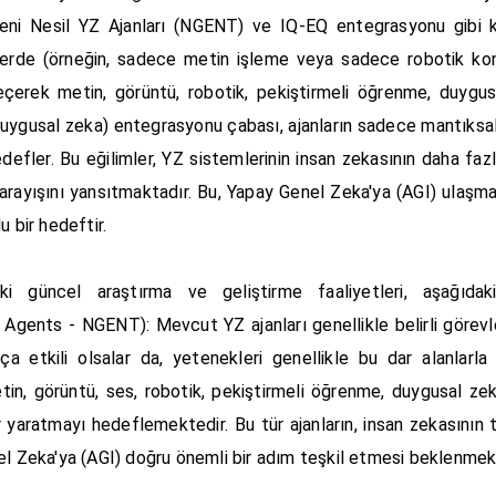
Yeni Nesil YZ Ajanları (NGENT) ve IQ-EQ entegrasyonu gibi 
vlerde (örneğin, sadece metin işleme veya sadece robotik kontro
çerek metin, görüntü, robotik, pekiştirmeli öğrenme, duygusa
(duygusal zeka) entegrasyonu çabası, ajanların sadece mantıksa
defler. Bu eğilimler, YZ sistemlerinin insan zekasının daha fa
arayışını yansıtmaktadır. Bu, Yapay Genel Zeka'ya (AGI) ulaşma
 bir hedeftir.
aki güncel araştırma ve geliştirme faaliyetleri, aşağıdak
 Agents - NGENT): Mevcut YZ ajanları genellikle belirli görevle
ça etkili olsalar da, yetenekleri genellikle bu dar alanlarla
in, görüntü, ses, robotik, pekiştirmeli öğrenme, duygusal zek
r yaratmayı hedeflemektedir. Bu tür ajanların, insan zekasının
nel Zeka'ya (AGI) doğru önemli bir adım teşkil etmesi beklenmek