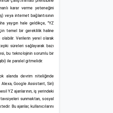
rinde çalıştırılması prensibine
zamanlı karar verme yeteneğini
rüş) veya internet bağlantısının
daha yaygın hale geldikçe, "YZ
n temel bir gereklilik haline
labilir. Verilerin yerel olarak
ı tepki süreleri sağlayarak bazı
esi, bu teknolojinin sorumlu bir
i) ile paralel gitmelidir.
çok alanda devrim niteliğinde
 Alexa, Google Assistant, Siri)
sil YZ ajanlarının, iş yerindeki
 tavsiyeleri sunmaktan, sosyal
r. Bu ajanlar, kullanıcılarını