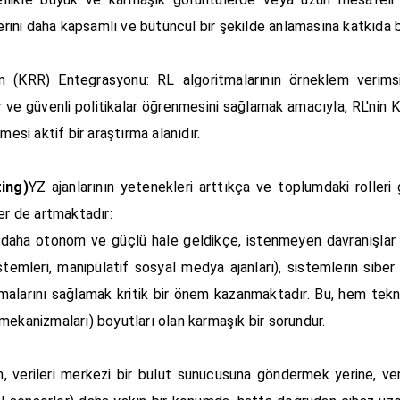
lerini daha kapsamlı ve bütüncül bir şekilde anlamasına katkıda b
(KRR) Entegrasyonu: RL algoritmalarının örneklem verimsizl
lir ve güvenli politikalar öğrenmesini sağlamak amacıyla, RL'nin 
mesi aktif bir araştırma alanıdır.
ing)
YZ ajanlarının yetenekleri arttıkça ve toplumdaki rolleri 
er de artmaktadır:
ı daha otonom ve güçlü hale geldikçe, istenmeyen davranışlar 
emleri, manipülatif sosyal medya ajanları), sistemlerin siber sa
lmalarını sağlamak kritik bir önem kazanmaktadır. Bu, hem tekni
mekanizmaları) boyutları olan karmaşık bir sorundur.
, verileri merkezi bir bulut sunucusuna göndermek yerine, veri