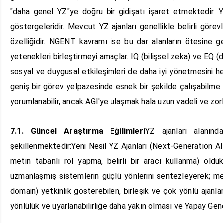
"daha genel YZ"ye doğru bir gidişatı işaret etmektedir. 
göstergeleridir. Mevcut YZ ajanları genellikle belirli göre
özelliğidir. NGENT kavramı ise bu dar alanların ötesine ge
yetenekleri birleştirmeyi amaçlar. IQ (bilişsel zeka) ve EQ 
sosyal ve duygusal etkileşimleri de daha iyi yönetmesini he
geniş bir görev yelpazesinde esnek bir şekilde çalışabilme 
yorumlanabilir, ancak AGI'ye ulaşmak hala uzun vadeli ve zorlu
7.1. Güncel Araştırma Eğilimleri
YZ ajanları alanınd
şekillenmektedir:Yeni Nesil YZ Ajanları (Next-Generation AI
metin tabanlı rol yapma, belirli bir aracı kullanma) olduk
uzmanlaşmış sistemlerin güçlü yönlerini sentezleyerek; met
domain) yetkinlik gösterebilen, birleşik ve çok yönlü ajanla
yönlülük ve uyarlanabilirliğe daha yakın olması ve Yapay Ge