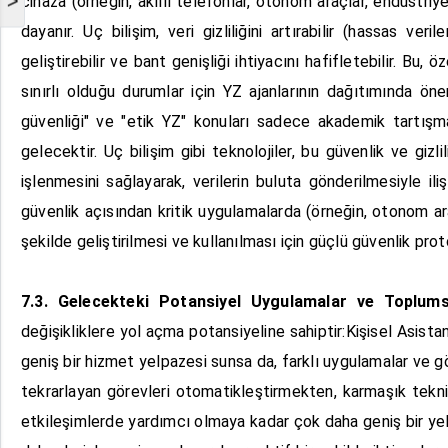
>
cihaza (örneğin, akıllı telefonlar, otonom araçlar, endüstri
dayanır. Uç bilişim, veri gizliliğini artırabilir (hassas v
geliştirebilir ve bant genişliği ihtiyacını hafifletebilir. Bu,
sınırlı olduğu durumlar için YZ ajanlarının dağıtımında ön
güvenliği" ve "etik YZ" konuları sadece akademik tartışma
gelecektir. Uç bilişim gibi teknolojiler, bu güvenlik ve gizl
işlenmesini sağlayarak, verilerin buluta gönderilmesiyle ilişk
güvenlik açısından kritik uygulamalarda (örneğin, otonom araçl
şekilde geliştirilmesi ve kullanılması için güçlü güvenlik proto
7.3. Gelecekteki Potansiyel Uygulamalar ve Toplu
değişikliklere yol açma potansiyeline sahiptir:Kişisel Asista
geniş bir hizmet yelpazesi sunsa da, farklı uygulamalar ve gör
tekrarlayan görevleri otomatikleştirmekten, karmaşık tekni
etkileşimlerde yardımcı olmaya kadar çok daha geniş bir yel