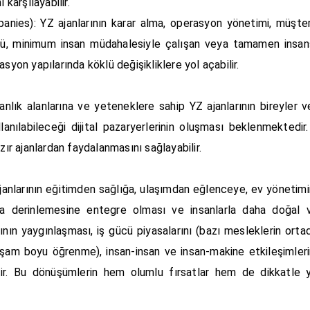
 karşılayabilir.
anies): YZ ajanlarının karar alma, operasyon yönetimi, müşteri i
ü, minimum insan müdahalesiyle çalışan veya tamamen insans
syon yapılarında köklü değişikliklere yol açabilir.
lık alanlarına ve yeteneklere sahip YZ ajanlarının bireyler ve
lanılabileceği dijital pazaryerlerinin oluşması beklenmektedir
zır ajanlardan faydalanmasını sağlayabilir.
nlarının eğitimden sağlığa, ulaşımdan eğlenceye, ev yönetimi
a derinlemesine entegre olması ve insanlarla daha doğal v
ın yaygınlaşması, iş gücü piyasalarını (bazı mesleklerin orta
yaşam boyu öğrenme), insan-insan ve insan-makine etkileşimleri
ir. Bu dönüşümlerin hem olumlu fırsatlar hem de dikkatle y